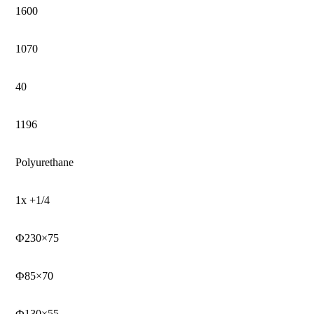
1600
1070
40
1196
Polyurethane
1x +1/4
Ф230×75
Ф85×70
Ф130×55