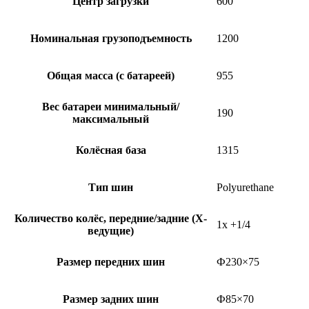
Центр загрузки
600
Номинальная грузоподъемность
1200
Общая масса (с батареей)
955
Вес батареи минимальный/
190
максимальный
Колёсная база
1315
Тип шин
Polyurethane
Количество колёс, передние/задние (Х-
1x +1/4
ведущие)
Размер передних шин
Ф230×75
Размер задних шин
Ф85×70