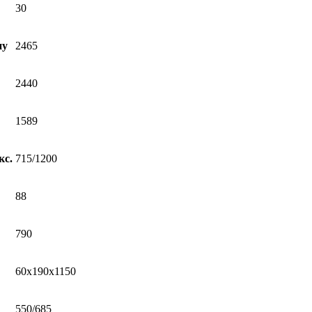
30
ну
2465
2440
1589
кс.
715/1200
88
790
60x190x1150
550/685