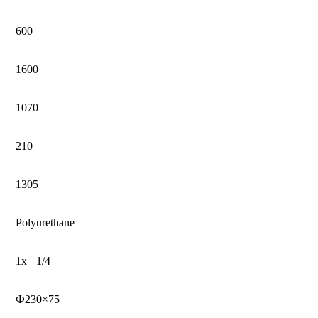
600
1600
1070
210
1305
Polyurethane
1x +1/4
Ф230×75