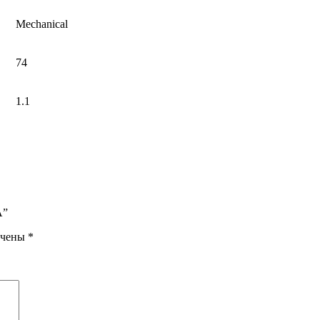
Mechanical
74
1.1
A”
ечены
*