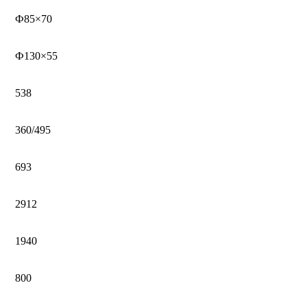
Ф85×70
Ф130×55
538
360/495
693
2912
1940
800