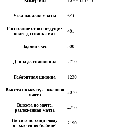
Размер вил
1070×125×45
Угол наклона мачты
6/10
Расстояние от оси ведущих
481
колес до спинки вил
Задний свес
500
Длина до спинки вил
2710
Габаритная ширина
1230
Высота по мачте, сложенная
2070
мачта
Высота по мачте,
4210
разложенная мачта
Высота по защитному
2190
ограждению (кабине)